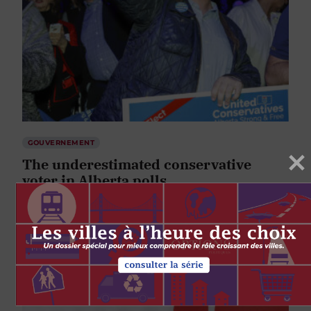
GOUVERNEMENT
The underestimated conservative
voter in Alberta polls
par
Brooks DeCillia
25 JUIN 2019