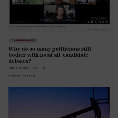
GOUVERNEMENT
Why do so many politicians still
bother with local all-candidate
debates?
par
Brooks DeCillia
18 NOVEMBRE 2021