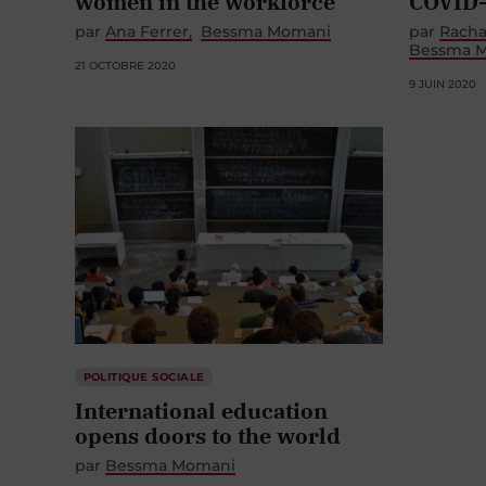
women in the workforce
COVID
par
Ana Ferrer
Bessma Momani
par
Racha
Bessma 
21 OCTOBRE 2020
9 JUIN 2020
POLITIQUE SOCIALE
International education
opens doors to the world
par
Bessma Momani