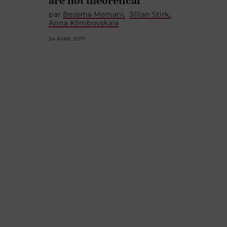
are not theoretical
par
Bessma Momani
Jillian Stirk
Anna Klimbovskaia
24 AVRIL 2017