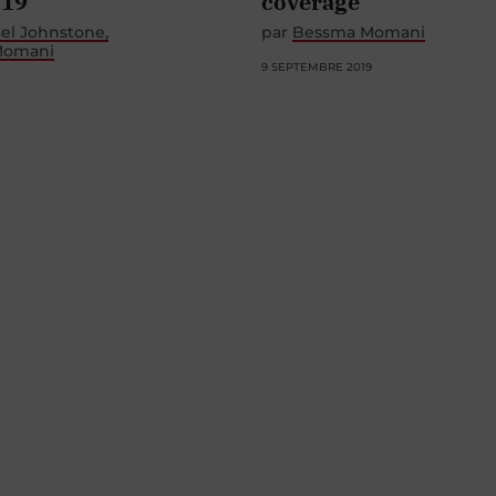
-19
coverage
el Johnstone
par
Bessma Momani
Momani
9 SEPTEMBRE 2019