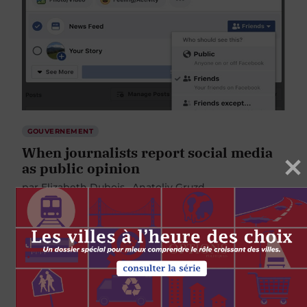
GOUVERNEMENT
When journalists report social media
as public opinion
par
Elizabeth Dubois
Anatoliy Gruzd
Jenna Jacobson
28 SEPTEMBRE 2018