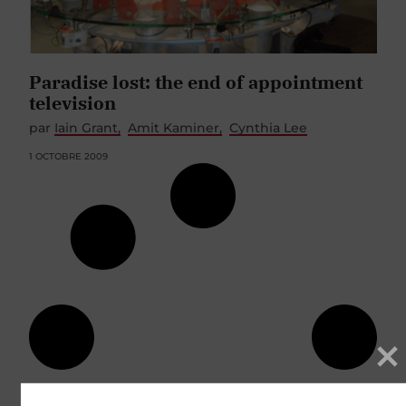
Paradise lost: the end of appointment
television
par
Iain Grant
Amit Kaminer
Cynthia Lee
1 OCTOBRE 2009