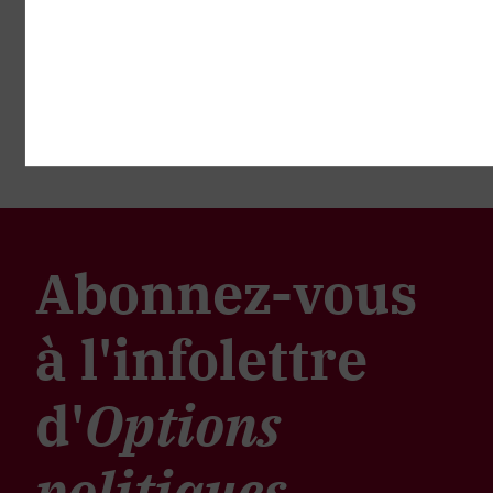
Abonnez-vous
à l'infolettre
d'
Options
politiques