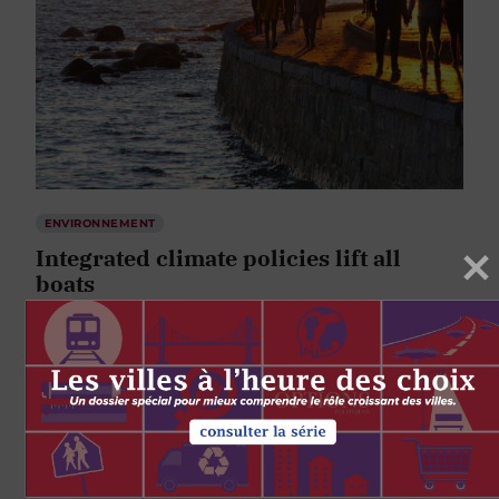
ENVIRONNEMENT
Integrated climate policies lift all
boats
par
Deborah Harford
Alison Shaw
27 AVRIL 2021