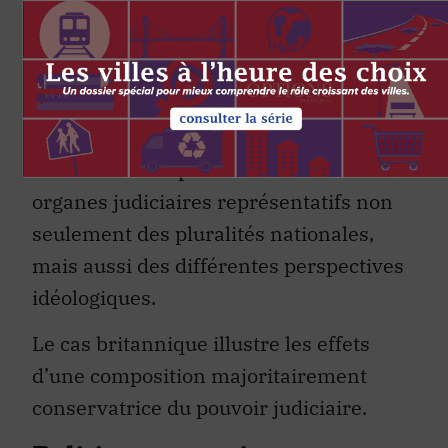
Globalement, au Canada, les dernières
années ont montré que les
gouvernements tendent à s’opposer aux
enjeux trans, tandis que les tribunaux
agissent souvent pour protéger leurs
droits. D’où l’importance d’avoir des
organes judiciaires représentatifs non
seulement des pluralités nationales,
mais aussi des différentes perspectives
idéologiques.
Le cas britannique illustre les effets
d’une composition majoritairement
conservatrice du pouvoir judiciaire.