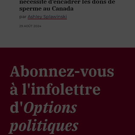
nécessité d’encadrer les dons de
sperme au Canada
par
Ashley Splawinski
29 AOÛT 2024
Abonnez-vous
à l'infolettre
d'
Options
politiques