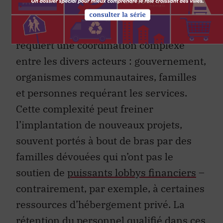
Par ailleurs, sur le plan organisationnel,
la mise en place de nouveaux modèles
requiert une coordination complexe
entre les divers acteurs : gouvernement,
organismes communautaires, familles
et personnes requérant les services.
Cette complexité peut freiner
l’implantation de nouveaux projets,
souvent portés à bout de bras par des
familles dévouées qui n’ont pas le
soutien de
puissants lobbys financiers
–
contrairement, par exemple, à certaines
ressources d’hébergement privé. La
rétention du personnel qualifié dans ces