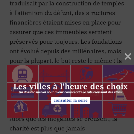
traduisait par la construction de temples
à l’attention du défunt, des structures
financières étaient mises en place pour
assurer que ces immeubles seraient
préservés pour toujours. Les fondations
ont évolué depuis des millénaires, mais
pour la plupart, le but reste le même : la
recherche de la perpétuité.
Réformer la fiscalité des
fondations pour qu’elles
jouent leur rôle
Alors que les inégalités se creusent, la
charité est plus que jamais