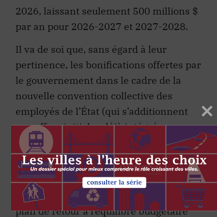
2026, laissant seulement 500 millions $
par an pour 2026-2027 et 2027-2028.
Il va de soi que, sans égard à leur
pertinence, les bonifications offertes par
le gouvernement dans le cadre de la
nouvelle convention collective des
employés de l’État (qui s’additionnent
aux offres initiales déjà intégrées aux
provisions budgétaires) devront
s’insérer dans le cadre financier du
gouvernement.
Avant les bonifications, le respect du
plan de retour à l’équilibre budgétaire