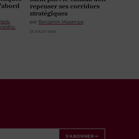
d’abord
repenser ses corridors
stratégiques
 Harb
par
Benjamin Musampa
bialahy
23 JUILLET 2026
S'ABONNER