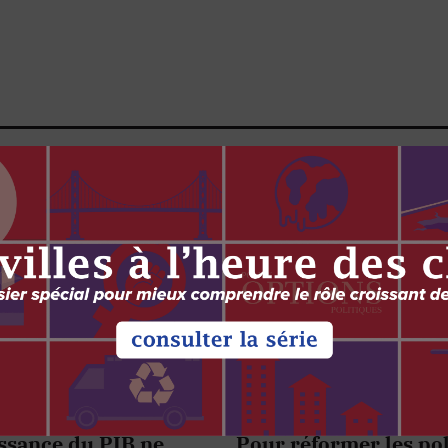
EMENT
ENVIRONNEMENT
ÉCONOMIE
T TECHNOLOGIE
ÉCONOMIE
AUTOCHTONES
issance du PIB ne
Pour réformer les pol