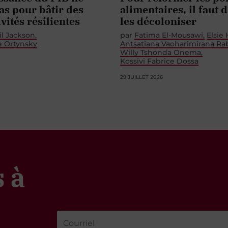
pas pour bâtir des
alimentaires, il faut 
ivités résilientes
les décoloniser
il Jackson
par
Fatima El-Mousawi
Elsie
e Ortynsky
Antsatiana Vaoharimirana Ra
Willy Tshonda Onema
Kossivi Fabrice Dossa
29 JUILLET 2026
 à