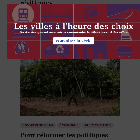
résilientes
par
Abigail Jackson
Stephanie Ortynsky
4 AOÛT 2026
ENVIRONNEMENT
ÉCONOMIE
AUTOCHTONES
Pour réformer les politiques