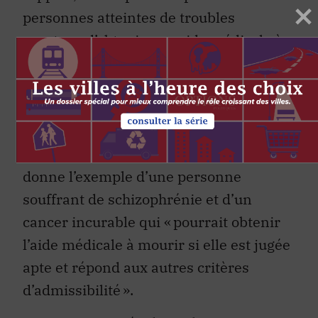
personnes atteintes de troubles
mentaux d’obtenir une aide médicale à
mourir dans certaines circonstances.
Lorsqu’elles sont atteintes d’une
maladie grave et incurable autre que
leur trouble mental, ces personnes
peuvent obtenir ce soin ». Le rapport
donne l’exemple d’une personne
souffrant de schizophrénie et d’un
cancer incurable qui «
pourrait obtenir
l’aide médicale à mourir si elle est jugée
apte et répond aux autres critères
d’admissibilité ».