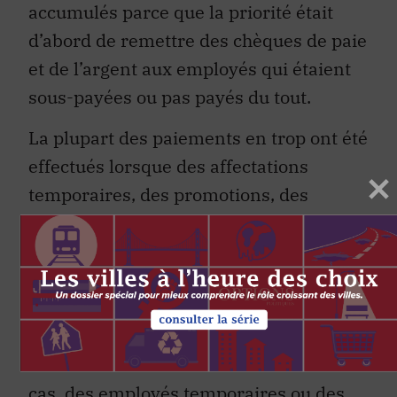
accumulés parce que la priorité était
d’abord de remettre des chèques de paie
et de l’argent aux employés qui étaient
sous-payées ou pas payés du tout.
La plupart des paiements en trop ont été
effectués lorsque des affectations
temporaires, des promotions, des
licenciements ou divers types de congés
n’ont pas été saisis à temps dans le
système. Les employés ont fini par être
payés trop cher ou trop longtemps. Ceux
qui changeaient de département
recevaient deux salaires. Dans certains
cas, des employés temporaires ou des