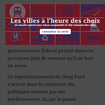
notamment pour le
financement des
services de santé
. Enfin, il joint sa voix à
celles des premiers ministres de
l’Alberta et de la Saskatchewan, qui
dénoncent l’iniquité des transferts
fédéraux et allèguent que le
gouvernement fédéral perçoit dans ces
provinces plus de revenus qu’il ne leur
en verse.
Ce repositionnement de Doug Ford
s’inscrit dans la continuité des
politiques menées par ses
prédécesseurs. Si, par le passé,