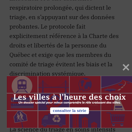
respiratoire prolongée, qui dictent le
triage, en s’appuyant sur des données
probantes. Le protocole fait
explicitement référence à la Charte des
droits et libertés de la personne du
Québec et exige que les membres du
comité de triage évitent les biais et la
discrimination systémique.
Une évaluation individualisée peut
permettre à une personne handicapée
« d’échapper » aux statistiques qui ont
un effet discriminatoire : faux
La science du triage en soins intensifs