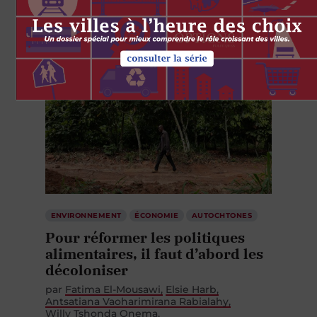
ENVIRONNEMENT
ÉCONOMIE
AUTOCHTONES
Pour réformer les politiques
alimentaires, il faut d’abord les
décoloniser
par
Fatima El-Mousawi
Elsie Harb
Antsatiana Vaoharimirana Rabialahy
Willy Tshonda Onema