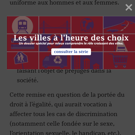
uniforme aux hommes et aux femmes.
La conception élargie du droit à
l’égalité, contrairement à une
conception purement formelle, a
permis d’importantes avancées
pour les groupes vulnérables
faisant l’objet de préjugés dans la
société.
Cette remise en question de la portée du
droit à l’égalité, qui aurait vocation à
affecter tous les cas de discrimination
(notamment celle fondée sur le sexe,
l’orientation sexuelle, le handicap, etc.),