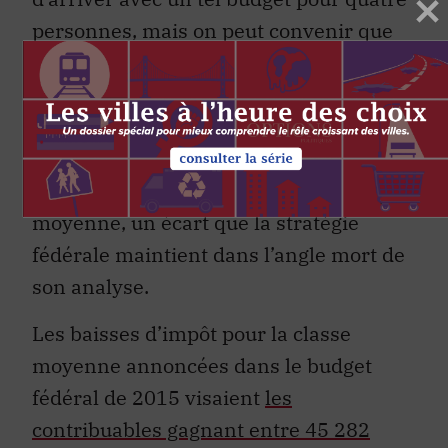
personnes, mais on peut convenir que
Lysanne et Éric ne sont pas exactement
aux portes de la classe moyenne. Un
trou important persiste donc entre les
situations de pauvreté déterminées par
le seuil officiel et la véritable classe
moyenne, un écart que la stratégie
fédérale maintient dans l’angle mort de
son analyse.
Les baisses d’impôt pour la classe
moyenne annoncées dans le budget
fédéral de 2015 visaient
les
contribuables gagnant entre 45 282