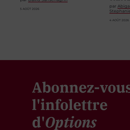
par
Abiga
5 AOÛT 2026
Stephani
4 AOÛT 2026
Abonnez-vous
l'infolettre
d'
Options