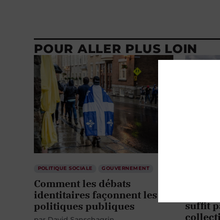
POUR ALLER PLUS LOIN
POLITIQUE SOCIALE
GOUVERNEMENT
ENVIRONN
SCIENCE E
Comment les débats
La cro
identitaires façonnent les
suffit 
politiques publiques
collect
par
David Sanschagrin