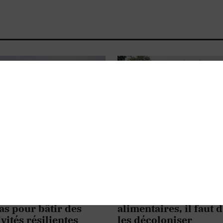
EMENT
ENVIRONNEMENT
ÉCONOMIE
T TECHNOLOGIE
ÉCONOMIE
AUTOCHTONES
issance du PIB ne
Pour réformer les pol
pas pour bâtir des
alimentaires, il faut 
ivités résilientes
les décoloniser