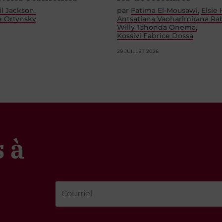
il Jackson
par
Fatima El-Mousawi
Elsie
e Ortynsky
Antsatiana Vaoharimirana Ra
Willy Tshonda Onema
Kossivi Fabrice Dossa
29 JUILLET 2026
 à