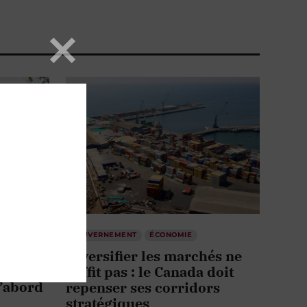
GOUVERNEMENT
ÉCONOMIE
Diversifier les marchés ne
itiques
suffit pas : le Canada doit
d’abord
repenser ses corridors
stratégiques