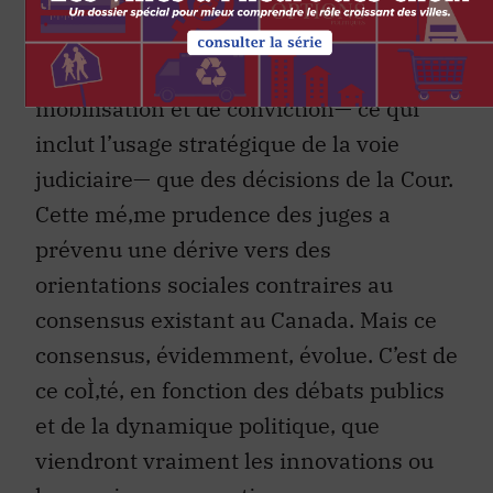
modérément activiste. Les minorités ont
fait des gains, mais ceuxci relèvent au
moins autant de leurs efforts de
mobilisation et de conviction— ce qui
inclut l’usage stratégique de la voie
judiciaire— que des décisions de la Cour.
Cette mé‚me prudence des juges a
prévenu une dérive vers des
orientations sociales contraires au
consensus existant au Canada. Mais ce
consensus, évidemment, évolue. C’est de
ce coÌ‚té, en fonction des débats publics
et de la dynamique politique, que
viendront vraiment les innovations ou