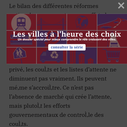
Le bilan des différentes réformes
nationales ne permet pas, en effet, de
conclure à la supériorité de la «
symbiose » privé-public, sauf peuté‚tre
pour les plus riches. Lorsque les
médecins offrent une partie ou la
totalité de leurs services dans le secteur
privé, les couÌ‚ts et les listes d’attente ne
diminuent pas vraiment. Ils peuvent
mé‚me s’accroiÌ‚tre. Ce n’est pas
l’absence de marché qui crée l’attente,
mais plutoÌ‚t les efforts
gouvernementaux de controÌ‚le des
couÌ‚ts.