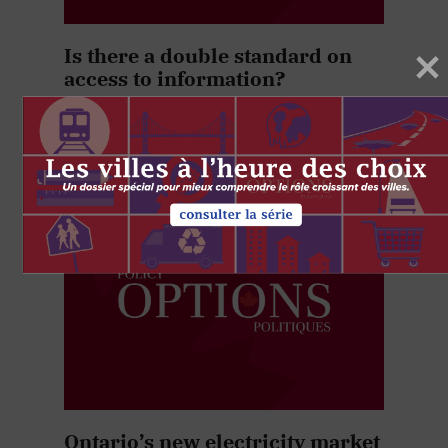
Is there a double standard on
access to information?
par IRPP Admin
1 MAI 2002
Ontario’s new electricity market