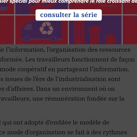
planter parce qu’elle s’attaque à des vieilles
re des organisations. La firme en réseau est
r et à l’écoute du marché et opère en mode de
aitants, partenaires et clients.
 l’information, l’organisation des ressources
ormée. Les travailleurs fonctionnent de façon
mode coopératif en partageant l’information.
 issues de l’ère de l’industrialisation sont
s d’affaires. Dans un environnent où on
ravailleurs, une rémunération fondée sur la
 qui ont adopté d’emblée le modèle de
 ce mode d’organisation se fait à des rythmes