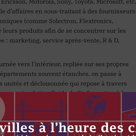
icsson, Motorola, Sony, Toyota, Microsoft, etc.
e d’affaires en sous-traitant à des fournisseurs
roniques (comme Solectron, Flextronics,
e leurs produits afin de se concentrer sur les
tée : marketing, service après-vente, R & D,
urnée vers l’intérieur, repliée sur ses propres
 départements souvent étanches, on passe à
s unités et décloisonnée qui repose à travers
 une circulation fluide de l’information à la
ale. Une circulation horizontale de l’information
ure organisationnelle fondée sur les département
mation. Le fonctionnement en « silo » n’est plus
au. Il s’agit ici d’une des transformations des