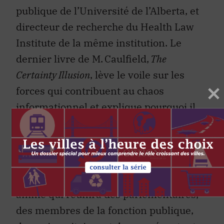
publique de l’Université de l’Alberta, et
directeur de recherche du Health Law
Institute de la même institution. Le
dernier livre de M. Caulfield,
The
Certainty Illusion
, lève le voile sur les
forces qui contribuent au chaos
informationnel et explique pourquoi il
est si difficile, y compris parfois pour les
experts, d’échapper aux fausses
informations.
La conférence sera suivie d’un cocktail
animé qui réunira des parlementaires,
des membres de la fonction publique,