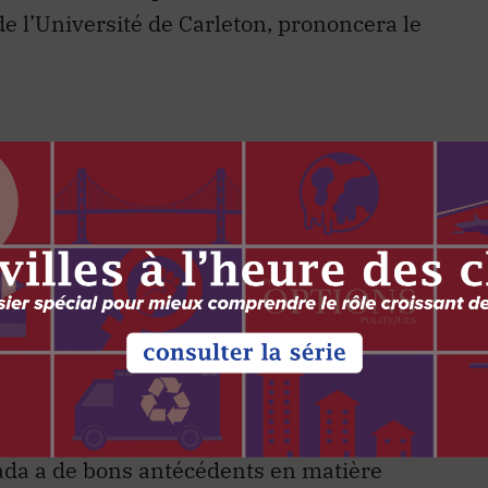
de l’Université de Carleton, prononcera le
 CONSTRUIRE UN PAYS ADAPTABLE
te époque turbulente doivent être capables de
 reconfigurer leurs institutions publiques pour
l’évolution des attentes du public. Notre défi
ies occidentales comme le Canada peuvent être
èmes autoritaires technocratiques comme la
ada a de bons antécédents en matière