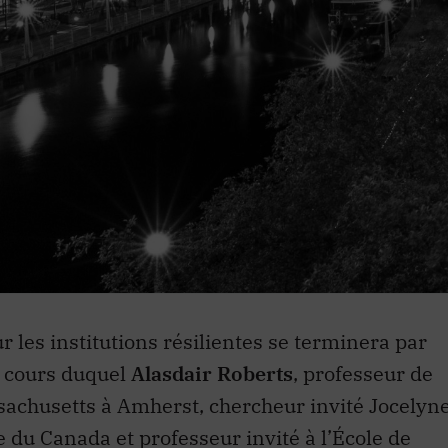
 les institutions résilientes se terminera par
u cours duquel
Alasdair Roberts
, professeur de
ssachusetts à Amherst, chercheur invité Jocelyn
e du Canada et professeur invité à l’École de