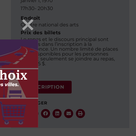
janvier 1, 1970
17h30
- 20h30
Endroit
Centre national des arts
Prix des billets
Le repas et le discours principal sont
compris dans l’inscription à la
conférence. Un nombre limité de places
sont disponibles pour les personnes
voulant seulement se joindre au repas,
pour 175 $.
INSCRIPTION
PARTAGER