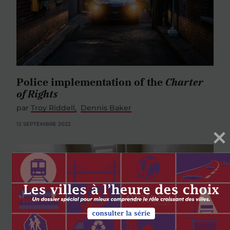
Police implementation of the
Charter
of Rights
par
Troy Riddell
Dennis Baker
12 SEPTEMBRE 2022