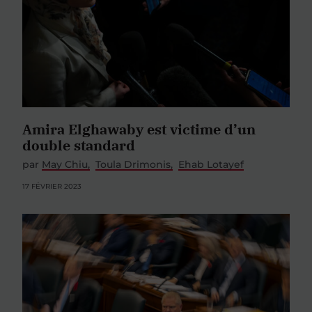
Amira Elghawaby est victime d’un
double standard
par
May Chiu
Toula Drimonis
Ehab Lotayef
17 FÉVRIER 2023