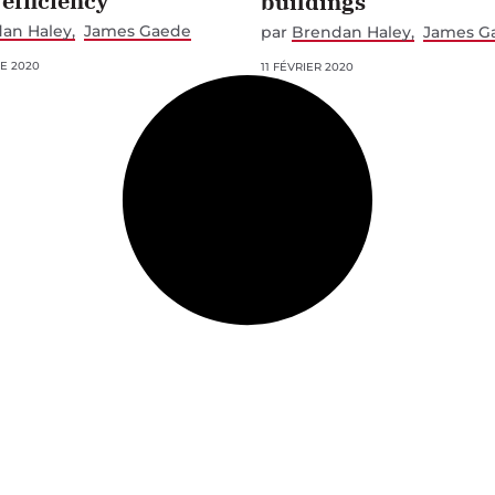
efficiency
buildings
an Haley
James Gaede
par
Brendan Haley
James G
E 2020
11 FÉVRIER 2020