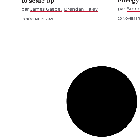
energy 
to scale up
par
Brend
par
James Gaede
Brendan Haley
20 NOVEMBR
18 NOVEMBRE 2021