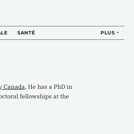
ALE
SANTÉ
PLUS
cy Canada
. He has a PhD in
octoral fellowships at the