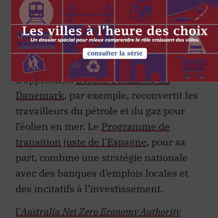
large
Les
études de cas internationales
que
nous avons analysées couvrent une
grande diversité de contextes et
d’approches.
L’
offshore academy
du
Danemark
, par exemple, reconvertit les
travailleurs du pétrole et du gaz pour
l’éolien en mer. Le
Programme de
transition juste de l’Espagne
, pour sa
part, combine une stratégie nationale
avec des banques d’emplois locales et
des incitatifs à l’investissement.
l’
Australia Net Zero Economy Authority