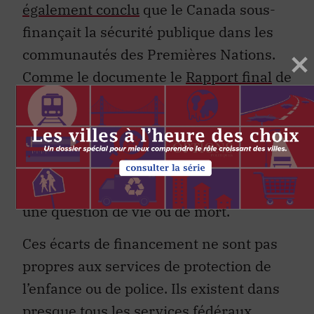
également conclu
que le Canada sous-
finançait la sécurité publique dans les
communautés des Premières Nations.
Comme le documente le
Rapport final
de
l’Enquête nationale sur les femmes et
les filles autochtones disparues et
assassinées, les conséquences d’un
système policier inadéquat, mal financé
et inadapté culturellement peuvent être
une question de vie ou de mort.
Ces écarts de financement ne sont pas
propres aux services de protection de
l’enfance ou de police. Ils existent dans
presque tous les services fédéraux