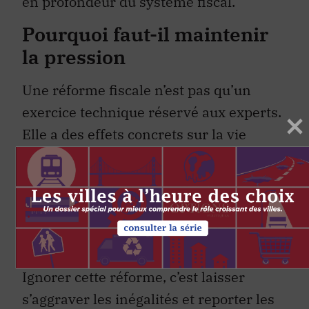
en profondeur du système fiscal.
Pourquoi faut-il maintenir
la pression
Une réforme fiscale n’est pas qu’un
exercice technique réservé aux experts.
Elle a des effets concrets sur la vie
quotidienne des contribuables, sur les
ressources disponibles pour financer les
services publics, sur l’équité entre
individus, régions et secteurs
économiques.
Ignorer cette réforme, c’est laisser
s’aggraver les inégalités et reporter les