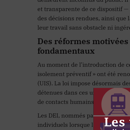
et transparente de ce dispositif 
des décisions rendues, ainsi que l
leur travail sans obstacle ni ingér
Des réformes motivées p
fondamentaux
Au moment de l’introduction de ce
isolement préventif » ont été re
(UIS). La loi impose désormais d
détenues dans ces unités puissent 
de contacts humains, notamment 
Les DEI, nommés par le ministre d
individuels lorsque leur compéten