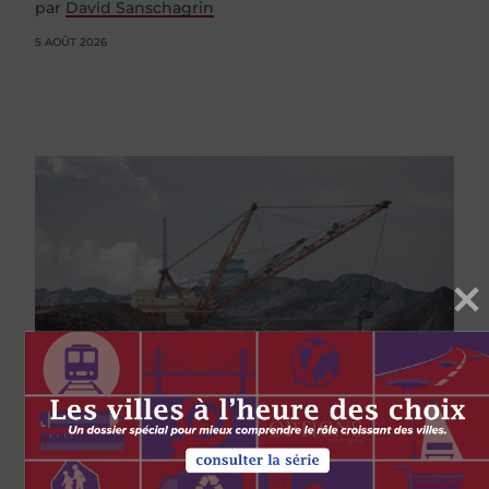
par
David Sanschagrin
5 AOÛT 2026
ENVIRONNEMENT
SCIENCE ET TECHNOLOGIE
ÉCONOMIE