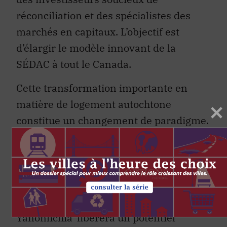
réconciliation et des spécialistes des
marchés en capitaux. L’objectif est
d’élargir le modèle innovant de la
SÉDAC à tout le Canada.
Cette transformation importante en
matière de logement autochtone
constitue un changement de paradigme.
En sortant les communautés de leur
dépendance à l’égard des programmes
publics et en offrant à leurs résidents
les mêmes outils financiers dont
profitent les autres Canadiens,
Yänonhchia’ libérera un potentiel