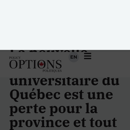
EN
La nouvelle
politique
universitaire du
Québec est une
perte pour la
province et tout