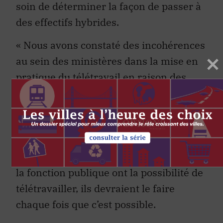
soin de déterminer la façon de passer à
des effectifs hybrides.
« Nous avons constaté des incohérences
au sein des ministères dans la mise en
pratique du télétravail en raison des
directives vagues et du manque
d’orientation du Conseil du Trésor,
indique la lettre des syndicats. Notre
position est claire et conforme à votre
position antérieure : si les employés de
la fonction publique ont la possibilité de
télétravailler, ils devraient le faire
chaque fois que c’est possible.