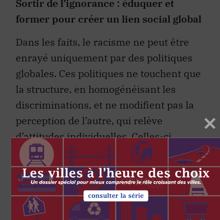
Sortir de l’ignorance : éduquer et
former pour créer un lien social global
Dans les faits, le racisme ne peut être
enrayé uniquement par des politiques
globales. Ces politiques ne touchent que
la structure, en homogénéisant les
discriminations, et ne modifient pas la
perception de l’autre, qui relève
d’attitudes individuelles. Celles-ci
s’appuient sur une hiérarchisation des
peuples humains qui, même si elle n’est
pas toujours conscientisée, persiste
dans la représentation que l’on se fait de
l’autre. Il faut donc avant tout changer