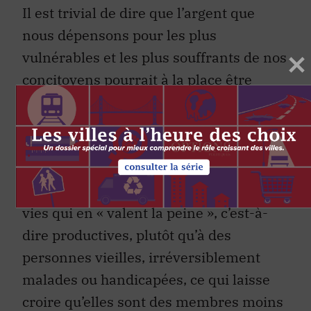
Il est trivial de dire que l’argent que
nous dépensons pour les plus
vulnérables et les plus souffrants de nos
concitoyens pourrait à la place être
consacré à des enfants malades et à des
adultes curables. De tels calculs
trahissent un postulat discriminatoire
fondé sur la capacité et l’âge voulant que
l’État doive consacrer son budget à des
vies qui en « valent la peine », c’est-à-
dire productives, plutôt qu’à des
personnes vieilles, irréversiblement
malades ou handicapées, ce qui laisse
croire qu’elles sont des membres moins