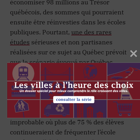
économiser 98 millions au Trésor
québécois, des sommes qui pourraient
ensuite être réinvesties dans les écoles
publiques. Pourtant,
une des rares
études
sérieuses et non partisanes
réalisées sur ce sujet au Québec prévoit
que le scénario évoqué par Québec
solidaire, soit le passage de 50 % des
élèves du secteur privé vers le secteur
public, coûterait environ 100 millions de
dollars par année (calcul pour 2004).
C’est seulement dans le scénario
improbable où plus de 75 % des élèves
continueraient de fréquenter l’école