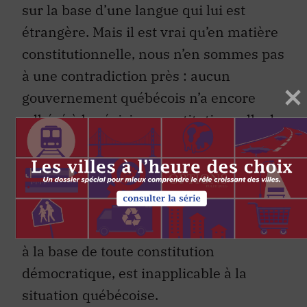
sur la base d’une langue qui lui est
étrangère. Mais il est vrai qu’en matière
constitutionnelle, nous n’en sommes pas
à une contradiction près : aucun
gouvernement québécois n’a encore
adhéré à la révision constitutionnelle de
1982, qui fut imposée au Québec par le
gouvernement fédéral de Pierre Elliott
Trudeau ainsi que par neuf provinces,
dans le contexte de l’après-référendum
du 20 mai 1980. L’idée du contrat social,
à la base de toute constitution
démocratique, est inapplicable à la
situation québécoise.