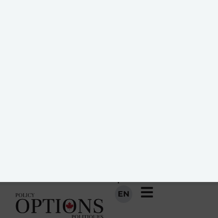
EN
Immigration : la
prudence est de
mise
Les niveaux d’immigration
doivent être compatibles avec
la capacité d’absorption
économique et sociale du pays,