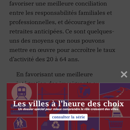
favoriser une meilleure conciliation
entre les responsabilités familiales et
professionnelles, et décourager les
retraites anticipées. Ce sont quelques-
uns des moyens que nous pouvons
mettre en œuvre pour accroître le taux
d’activité des 20 à 64 ans.
En favorisant une meilleure
intégration des immigrants au
marché du travail, nous
pourrions faire progresser la
productivité de notre économie et
le bien-être collectif.