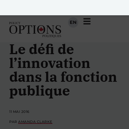
EN
Le défi de
l’innovation
dans la fonction
publique
11 MAI 2016
PAR
AMANDA CLARKE