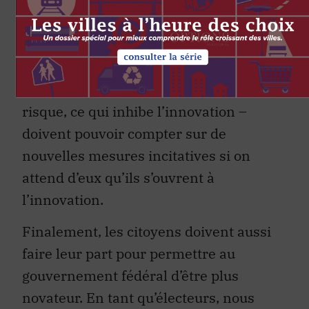
récompensés adéquatement. En
d’autres mots, les ministres doivent être
conscients que les hauts fonctionnaires
actuellement en place – habitués à
évoluer dans une culture qui craint le
risque, ce qui inhibe l’innovation –
doivent pouvoir compter sur de
nouvelles mesures incitatives si on
attend d’eux qu’ils s’ouvrent à
l’innovation.
Finalement, les citoyens doivent aussi
faire leur part pour permettre au
gouvernement fédéral d’être plus
novateur. En tant qu’électeurs, nous