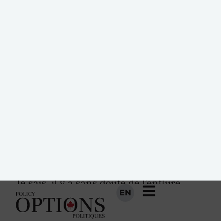
mes déplacements à l’étranger. Ma
meilleure carte de visite pour être bien
reçu dans les bureaux en Australie, au
Brésil, en France, au Chili ou en
Espagne, par exemple, c’est Statistique
Canada et son ancien dirigeant, que
plusieurs m’ont présenté comme un des
très grands statisticiens modernes, Ivan
P. Fellegi. En Espagne, le mot utilisé par
la statisticienne en chef adjointe à son
endroit était « génie ».
Je sais, il y a sans doute de l’enflure
derrière tout cela. Il reste que cette
reconnaissance est le fruit d’une longue